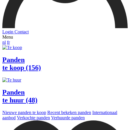
Login
Contact
Menu
nl
fr
Panden
te koop (156)
Panden
te huur (48)
Nieuwe panden te koop
Recent bekeken panden
Internationaal
aanbod
Verkochte panden
Verhuurde panden