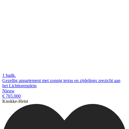
1 badk.
Gezellig appartement met zonnig terras en zijdelings zeezicht aan
het Lichttorenplein
Nieuw
€ 765.000
Knokke-Heist