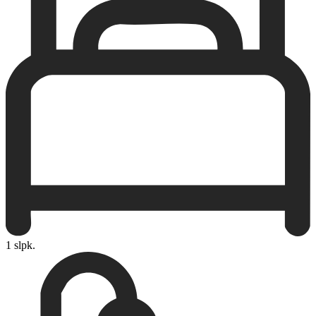
1 slpk.