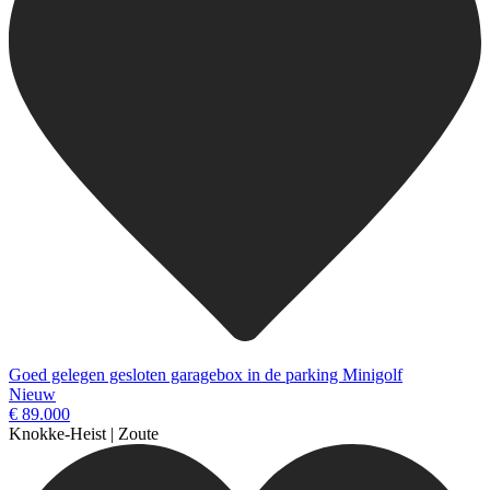
Goed gelegen gesloten garagebox in de parking Minigolf
Nieuw
€ 89.000
Knokke-Heist | Zoute