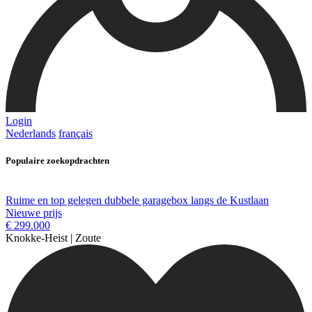
Login
Nederlands
français
Populaire zoekopdrachten
Ruime en top gelegen dubbele garagebox langs de Kustlaan
Nieuwe prijs
€ 299.000
Knokke-Heist | Zoute