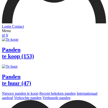
Login
Contact
Menu
nl
fr
Panden
te koop (153)
Panden
te huur (47)
Nieuwe panden te koop
Recent bekeken panden
Internationaal
aanbod
Verkochte panden
Verhuurde panden