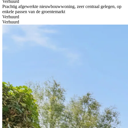
Verhuurd
Prachtig afgewerkte nieuwbouwwoning, zeer centraal gelegen, op
enkele passen van de groentemarkt
Verhuurd
Verhuurd