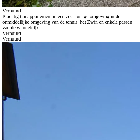
Verhuurd
Prachtig tuinappartement in een zeer rustige omgeving in de
onmiddellijke omgeving van de tennis, het Zwin en enkele passen
van de wandeldijk
Verhuurd
Verhuurd