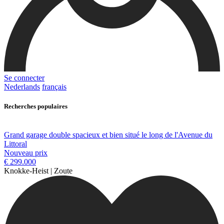
Se connecter
Nederlands
français
Recherches populaires
Grand garage double spacieux et bien situé le long de l'Avenue du
Littoral
Nouveau prix
€ 299.000
Knokke-Heist | Zoute